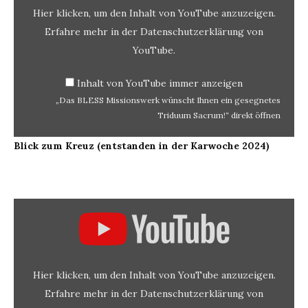
Sacrum!“
Hier klicken, um den Inhalt von YouTube anzuzeigen.
von
YouTube
anzeigen
Erfahre mehr in der
Datenschutzerklärung von
YouTube
.
Inhalt von YouTube immer anzeigen
„Das BLESS Missionswerk wünscht Ihnen ein gesegnetes
Triduum Sacrum!“ direkt öffnen
Blick zum Kreuz (entstanden in der Karwoche 2024)
„"Ein
reines
Herz
erschaffe
mir,
o
Gott!"
(aus
Psalm
Hier klicken, um den Inhalt von YouTube anzuzeigen.
51)“
von
YouTube
Erfahre mehr in der
Datenschutzerklärung von
anzeigen