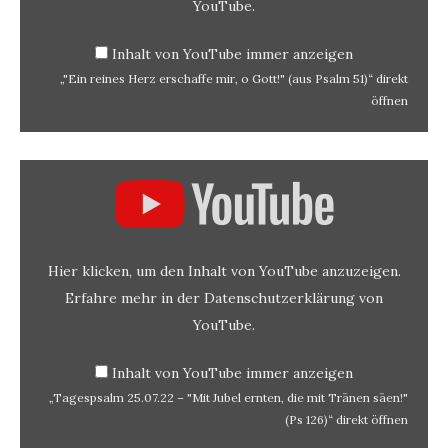
YouTube
.
Inhalt von YouTube immer anzeigen
„"Ein reines Herz erschaffe mir, o Gott!" (aus Psalm 51)“ direkt
öffnen
„Tagespsalm
25.07.22
–
"Mit
Jubel
ernten,
die
mit
Tränen
Hier klicken, um den Inhalt von YouTube anzuzeigen.
säen!"
(Ps
126)“
Erfahre mehr in der
Datenschutzerklärung von
von
YouTube
YouTube
.
anzeigen
Inhalt von YouTube immer anzeigen
„Tagespsalm 25.07.22 – "Mit Jubel ernten, die mit Tränen säen!"
(Ps 126)“ direkt öffnen