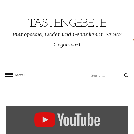
Skip
to
content
TASTENGEBETE
Pianopoesie, Lieder und Gedanken in Seiner
Gegenwart
Search
Menu
Search
for:
„Das
BLESS
Missionswerk
wünscht
Ihnen
ein
gesegnetes
Triduum